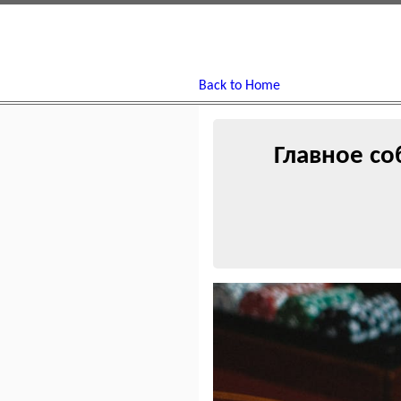
Back to Home
Главное со