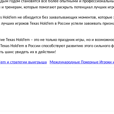
аждым годом становятся все более опытными и профессиональн
и тренерам, которые помогают раскрыть потенциал лучших игрок
as Hold’em не обходится без захватывающих моментов, которые 
 лучших игроков Texas Hold’em в России успели завоевать призна
ие Texas Hold’em – это не только праздник игры, но и возможно
Texas Hold’em в России способствуют развитию этого сильного ф
ть шанс увидеть их в действии!
d'em и стратегии выигрыша
Международные Покерные Игроки и 