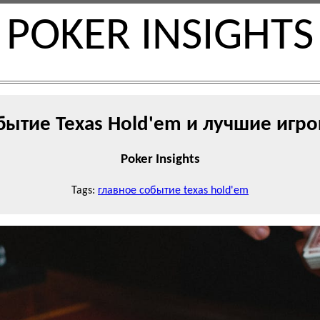
POKER INSIGHTS
бытие Texas Hold'em и лучшие игро
Poker Insights
Tags:
главное событие texas hold'em