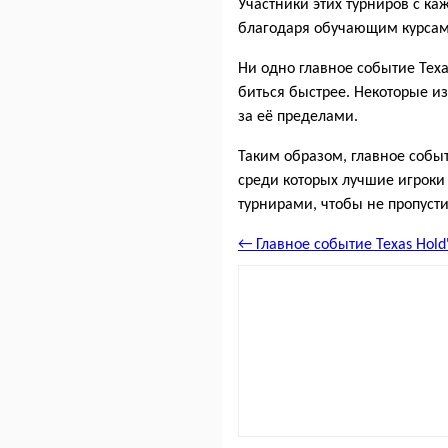
Участники этих турниров с к
благодаря обучающим курсам 
Ни одно главное событие Tex
биться быстрее. Некоторые из
за её пределами.
Таким образом, главное событ
среди которых лучшие игроки 
турнирами, чтобы не пропусти
← Главное событие Texas Hol