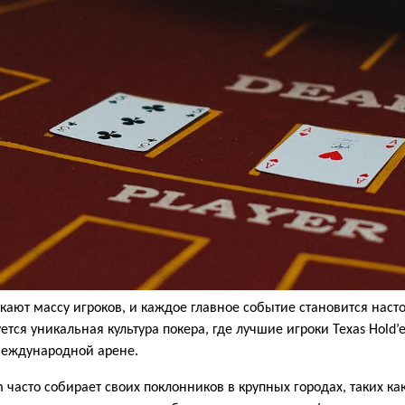
екают массу игроков, и каждое главное событие становится нас
ется уникальная культура покера, где лучшие игроки Texas Hold
международной арене.
m часто собирает своих поклонников в крупных городах, таких ка