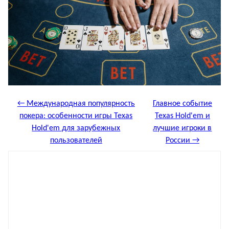
← Международная популярность
Главное событие
покера: особенности игры Texas
Texas Hold'em и
Hold'em для зарубежных
лучшие игроки в
пользователей
России →