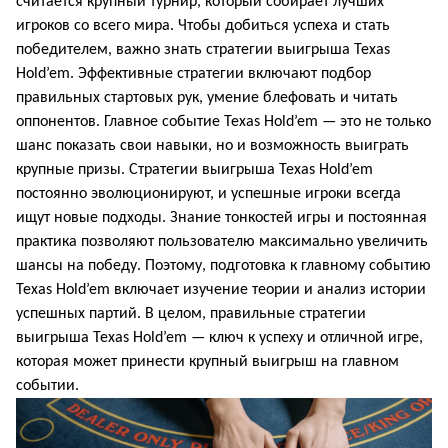
считается крупный турнир, который собирает лучших
игроков со всего мира. Чтобы добиться успеха и стать
победителем, важно знать стратегии выигрыша Texas
Hold’em. Эффективные стратегии включают подбор
правильных стартовых рук, умение блефовать и читать
оппонентов. Главное событие Texas Hold’em — это не только
шанс показать свои навыки, но и возможность выиграть
крупные призы. Стратегии выигрыша Texas Hold’em
постоянно эволюционируют, и успешные игроки всегда
ищут новые подходы. Знание тонкостей игры и постоянная
практика позволяют пользователю максимально увеличить
шансы на победу. Поэтому, подготовка к главному событию
Texas Hold’em включает изучение теории и анализ истории
успешных партий. В целом, правильные стратегии
выигрыша Texas Hold’em — ключ к успеху и отличной игре,
которая может принести крупный выигрыш на главном
событии.