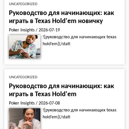
UNCATEGORIZED
Руководство для начинающих: как
играть в Texas Hold'em новичку
Poker Insights
/
2026-07-19
![руководство для начинающих texas
hold’em](/stati
UNCATEGORIZED
Руководство для начинающих: как
играть в Texas Hold'em
Poker Insights
/
2026-07-08
![руководство для начинающих texas
hold’em](/stati