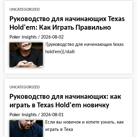
UNCATEGORIZED
Руководство для начинающих Texas
Hold'em: Как Играть Правильно
Poker Insights
/
2026-08-02
![руководство для начинающих texas
hold’em](/stati
UNCATEGORIZED
Руководство для начинающих: как
играть в Texas Hold'em новичку
Poker Insights
/
2026-08-01
Если вы новичок и хотите узнать, как
играть в Теха