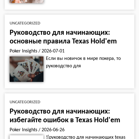
UNCATEGORIZED
Руководство для начинающих:
основные правила Texas Hold'em
Poker Insights
/
2026-07-01
Если вы новичок в мире покера, то
руководство для
UNCATEGORIZED
Руководство для начинающих:
избегайте ошибок в Texas Hold'em
Poker Insights
/
2026-06-26
![руководство для начинающих texas