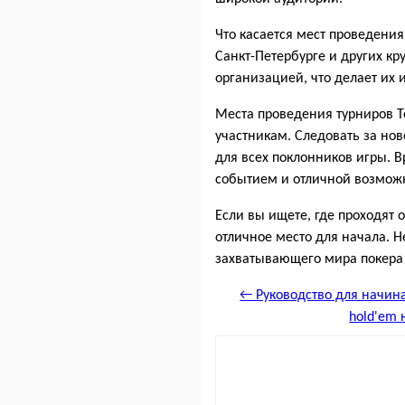
Что касается мест проведения
Санкт-Петербурге и других к
организацией, что делает их
Места проведения турниров T
участникам. Следовать за нов
для всех поклонников игры. 
событием и отличной возможн
Если вы ищете, где проходят 
отличное место для начала. Не
захватывающего мира покера
← Руководство для начина
hold'em 