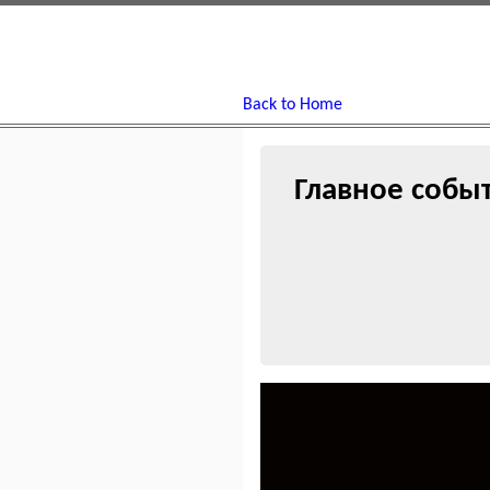
Back to Home
Главное событ