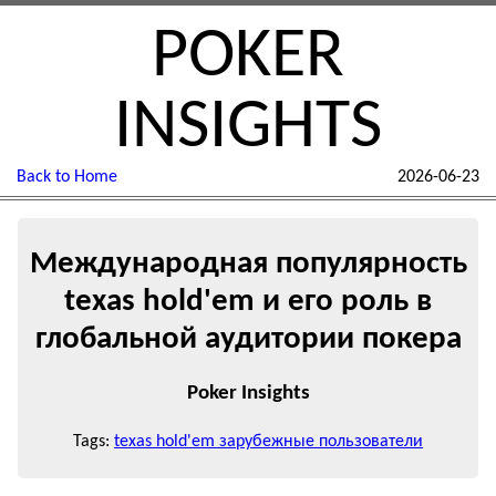
POKER
INSIGHTS
Back to Home
2026-06-23
Международная популярность
texas hold'em и его роль в
глобальной аудитории покера
Poker Insights
Tags:
texas hold'em зарубежные пользователи