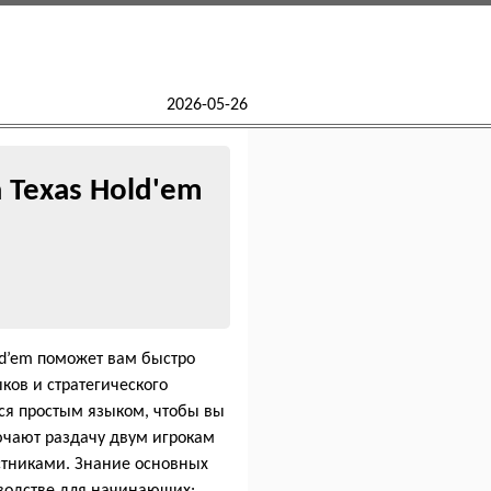
2026-05-26
 Texas Hold'em
ld’em поможет вам быстро
ыков и стратегического
ся простым языком, чтобы вы
лючают раздачу двум игрокам
астниками. Знание основных
оводстве для начинающих: