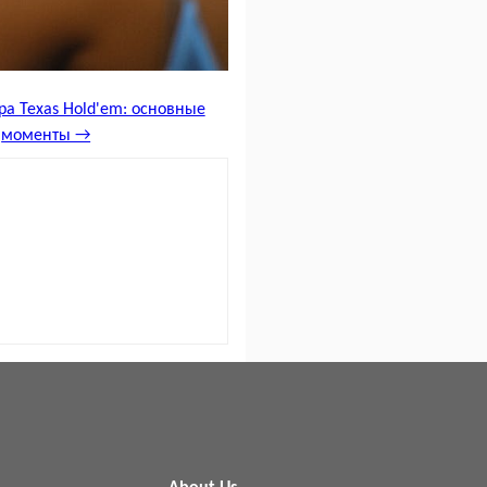
ра Texas Hold'em: основные
моменты →