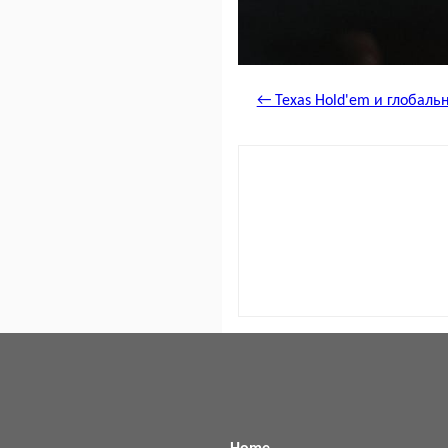
← Texas Hold'em и глобаль