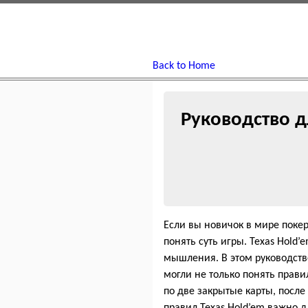
Back to Home
Руководство д
Если вы новичок в мире поке
понять суть игры. Texas Hold’
мышления. В этом руководств
могли не только понять прави
по две закрытые карты, после
правил Texas Hold’em важно 