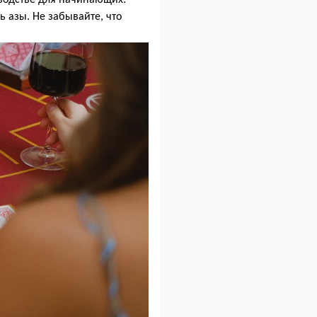
ь азы. Не забывайте, что