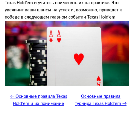
Texas Hold’em и учитесь применять их на практике. Это
увеличит ваши шансы на успех и, возможно, приведет к
победе в следующем главном событии Texas Hold’em.
← Основные правила Texas
Основные правила
Hold'em и их понимание
турнира Texas Hold'em →