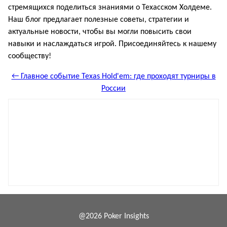
стремящихся поделиться знаниями о Техасском Холдеме.
Наш блог предлагает полезные советы, стратегии и
актуальные новости, чтобы вы могли повысить свои
навыки и наслаждаться игрой. Присоединяйтесь к нашему
сообществу!
← Главное событие Texas Hold'em: где проходят турниры в
России
@2026 Poker Insights